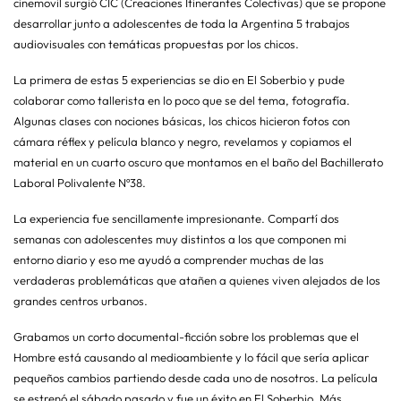
cinemovil surgió CIC (Creaciones Itinerantes Colectivas) que se propone
desarrollar junto a adolescentes de toda la Argentina 5 trabajos
audiovisuales con temáticas propuestas por los chicos.
La primera de estas 5 experiencias se dio en El Soberbio y pude
colaborar como tallerista en lo poco que se del tema, fotografía.
Algunas clases con nociones básicas, los chicos hicieron fotos con
cámara réflex y película blanco y negro, revelamos y copiamos el
material en un cuarto oscuro que montamos en el baño del Bachillerato
Laboral Polivalente Nº38.
La experiencia fue sencillamente impresionante. Compartí dos
semanas con adolescentes muy distintos a los que componen mi
entorno diario y eso me ayudó a comprender muchas de las
verdaderas problemáticas que atañen a quienes viven alejados de los
grandes centros urbanos.
Grabamos un corto documental-ficción sobre los problemas que el
Hombre está causando al medioambiente y lo fácil que sería aplicar
pequeños cambios partiendo desde cada uno de nosotros. La película
se estrenó el sábado pasado y fue un éxito en El Soberbio. Más