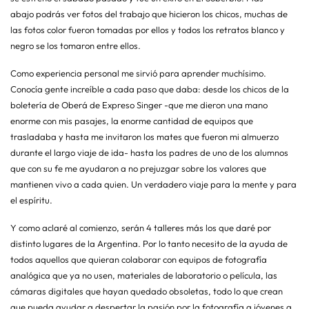
abajo podrás ver fotos del trabajo que hicieron los chicos, muchas de
las fotos color fueron tomadas por ellos y todos los retratos blanco y
negro se los tomaron entre ellos.
Como experiencia personal me sirvió para aprender muchísimo.
Conocía gente increíble a cada paso que daba: desde los chicos de la
boletería de Oberá de Expreso Singer -que me dieron una mano
enorme con mis pasajes, la enorme cantidad de equipos que
trasladaba y hasta me invitaron los mates que fueron mi almuerzo
durante el largo viaje de ida- hasta los padres de uno de los alumnos
que con su fe me ayudaron a no prejuzgar sobre los valores que
mantienen vivo a cada quien. Un verdadero viaje para la mente y para
el espíritu.
Y como aclaré al comienzo, serán 4 talleres más los que daré por
distinto lugares de la Argentina. Por lo tanto necesito de la ayuda de
todos aquellos que quieran colaborar con equipos de fotografía
analógica que ya no usen, materiales de laboratorio o película, las
cámaras digitales que hayan quedado obsoletas, todo lo que crean
que pueda ayudar a despertar la pasión por la fotografía a jóvenes a