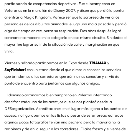
participando de competencias deportivas. Fue subcampeona en
Veteranos en la maratón de Disney 2007, y dicen que perdió la punta
al entrar a Magic Kingdom. Parece ser que la sorpresa de ver a los
personajes de los dibujitos animados le jugó una mala pasada y perdió
algo de tiempo en recuperar su respiración. Dos años después logró
coronarse campeona en la categoría en ese mismo circuito. Sin dudas el
mayor fue lograr salir de la situación de calle y marginación en que
vivía.
Viernes y sábado participamos en la Expo desde
TRIAMAX
y
SoyFinisher!
con un stand desde el que dimos a conocer los servicios
que brindamos a los corredores que aún no nos conocían y sirvió de
punto de encuentro para juntarnos con algunos amigos.
El domingo arrancamos bien temprano en Palermo intentando
descifrar cada uno de los acertijos que se nos planteó desde la
DESorganización. Acreditaciones en el lugar más lejano a los puntos de
acceso, no figurabamos en las listas a pesar de estar preacreditados,
algunos pocos fotógrafos tenían una pechera pero la mayoría no la
recibimos y de ahí a seguir a los corredores. El aire fresco y el verde de